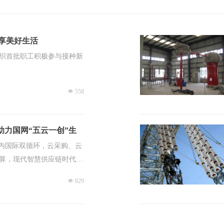
享美好生活
司组织首批职工积极参与接种新
넶
558
助力国网“五云一创”生
国内国际双循环，云采购、云
算，现代智慧供应链时代到
넶
829