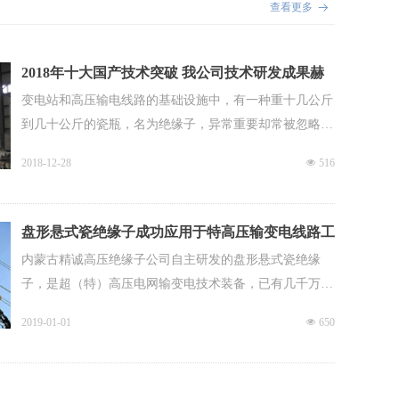
查看更多
뀠
2018年十大国产技术突破 我公司技术研发成果赫
然在列
变电站和高压输电线路的基础设施中，有一种重十几公斤
到几十公斤的瓷瓶，名为绝缘子，异常重要却常被忽略。
针对我国特高压电网的使用要求，承受百万伏高压和数十
2018-12-28
넶
516
吨拉力是绝缘子产品的核心性能。12月份，全球首条瓷绝
缘子自动化生产线在内蒙古精诚绝缘子有限公司的厂区内
正式启动调试。
盘形悬式瓷绝缘子成功应用于特高压输变电线路工
程
内蒙古精诚高压绝缘子公司自主研发的盘形悬式瓷绝缘
子，是超（特）高压电网输变电技术装备，已有几千万只
的产品用于国家电网公司、南方电网公司和内蒙古电力集
2019-01-01
넶
650
团公司电网的建设和改造工程。