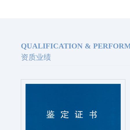
QUALIFICATION & PERFOR
资质业绩